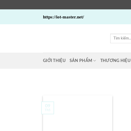
Bỏ
https://iot-master.net/
qua
nội
dung
Tìm
kiếm:
GIỚI THIỆU
SẢN PHẨM
THƯƠNG HIỆU
09
Th5