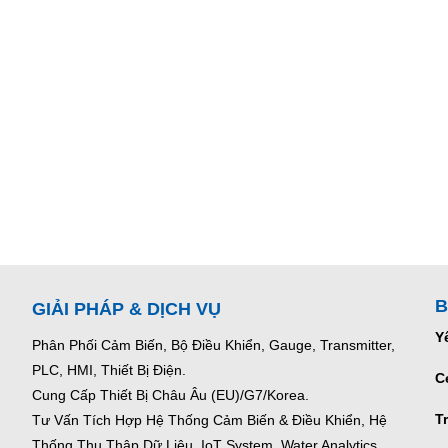
B
GIẢI PHÁP & DỊCH VỤ
Y
Phân Phối Cảm Biến, Bộ Điều Khiển, Gauge,
Transmitter,
PLC, HMI, Thiết Bị Điện.
C
Cung Cấp Thiết Bị Châu Âu (EU)/G7/Korea.
T
Tư Vấn Tích Hợp Hệ Thống Cảm Biến & Điều Khiển, Hệ
Thống Thu Thập Dữ Liệu, IoT System, Water Analytics.