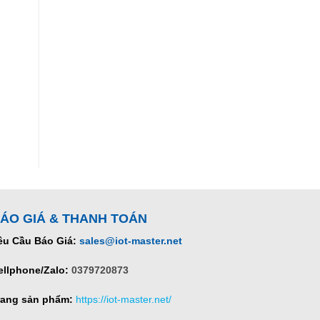
ÁO GIÁ & THANH TOÁN
êu Cầu Báo Giá:
sales@iot-master.net
ellphone/Zalo:
0379720873
rang sản phẩm:
https://iot-master.net/