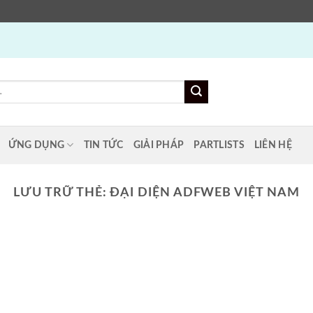
ỨNG DỤNG
TIN TỨC
GIẢI PHÁP
PARTLISTS
LIÊN HỆ
LƯU TRỮ THẺ:
ĐẠI DIỆN ADFWEB VIỆT NAM