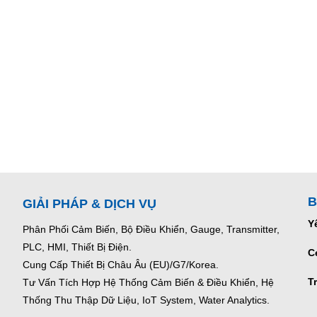
B
GIẢI PHÁP & DỊCH VỤ
Y
Phân Phối Cảm Biến, Bộ Điều Khiển, Gauge,
Transmitter,
PLC, HMI, Thiết Bị Điện.
C
Cung Cấp Thiết Bị Châu Âu (EU)/G7/Korea.
T
Tư Vấn Tích Hợp Hệ Thống Cảm Biến & Điều Khiển, Hệ
Thống Thu Thập Dữ Liệu, IoT System, Water Analytics.