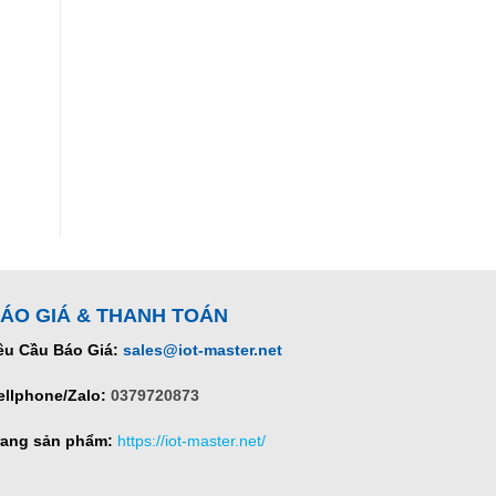
ÁO GIÁ & THANH TOÁN
êu Cầu Báo Giá:
sales@iot-master.net
ellphone/Zalo:
0379720873
rang sản phẩm:
https://iot-master.net/