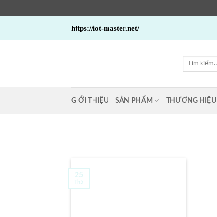
Bỏ
https://iot-master.net/
qua
nội
dung
Tìm
kiếm:
GIỚI THIỆU
SẢN PHẨM
THƯƠNG HIỆU
25
Th5