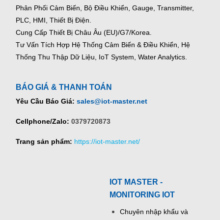
Phân Phối Cảm Biến, Bộ Điều Khiển, Gauge,
Transmitter,
PLC, HMI, Thiết Bị Điện.
Cung Cấp Thiết Bị Châu Âu (EU)/G7/Korea.
Tư Vấn Tích Hợp Hệ Thống Cảm Biến & Điều Khiển, Hệ
Thống Thu Thập Dữ Liệu, IoT System, Water Analytics.
BÁO GIÁ & THANH TOÁN
Yêu Cầu Báo Giá:
sales@iot-master.net
Cellphone/Zalo:
0379720873
Trang sản phẩm:
https://iot-master.net/
IOT MASTER -
MONITORING IOT
Chuyên nhập khẩu và