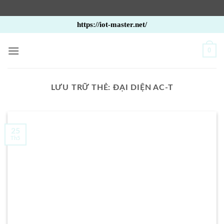
Bỏ
https://iot-master.net/
qua
nội
0
dung
LƯU TRỮ THẺ:
ĐẠI DIỆN AC-T
25
Th5