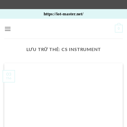
Bỏ
https://iot-master.net/
qua
nội
0
dung
LƯU TRỮ THẺ:
CS INSTRUMENT
03
Th6