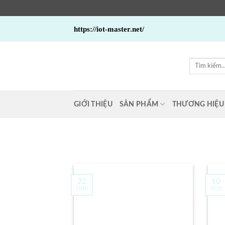
Bỏ
https://iot-master.net/
qua
nội
dung
Tìm
kiếm:
GIỚI THIỆU
SẢN PHẨM
THƯƠNG HIỆU
22
10
Th10
Th10