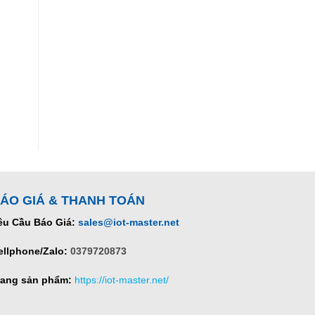
ÁO GIÁ & THANH TOÁN
êu Cầu Báo Giá:
sales@iot-master.net
ellphone/Zalo:
0379720873
rang sản phẩm:
https://iot-master.net/