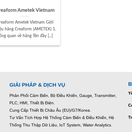
reaform Ametek Vietnam
reaform Ametek Vietnam Giới
iệu hãng Creaform (AMETEK) 1.
ổng quan về hãng Tên đầy [...]
B
GIẢI PHÁP & DỊCH VỤ
Y
Phân Phối Cảm Biến, Bộ Điều Khiển, Gauge,
Transmitter,
PLC, HMI, Thiết Bị Điện.
C
Cung Cấp Thiết Bị Châu Âu (EU)/G7/Korea.
T
Tư Vấn Tích Hợp Hệ Thống Cảm Biến & Điều Khiển, Hệ
Thống Thu Thập Dữ Liệu, IoT System, Water Analytics.