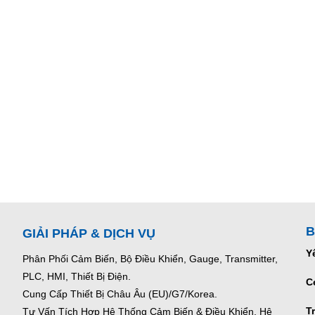
B
GIẢI PHÁP & DỊCH VỤ
Y
Phân Phối Cảm Biến, Bộ Điều Khiển, Gauge,
Transmitter,
PLC, HMI, Thiết Bị Điện.
C
Cung Cấp Thiết Bị Châu Âu (EU)/G7/Korea.
T
Tư Vấn Tích Hợp Hệ Thống Cảm Biến & Điều Khiển, Hệ