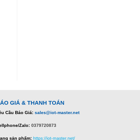
ÁO GIÁ & THANH TOÁN
êu Cầu Báo Giá:
sales@iot-master.net
ellphone/Zalo:
0379720873
rang sản phẩm:
https://iot-master.net/