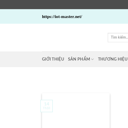
Bỏ
https://iot-master.net/
qua
nội
dung
Tìm
kiếm:
GIỚI THIỆU
SẢN PHẨM
THƯƠNG HIỆU
14
Th10