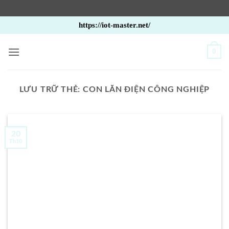
Bỏ
https://iot-master.net/
qua
nội
0
dung
LƯU TRỮ THẺ:
CON LĂN ĐIỆN CÔNG NGHIỆP
20
Th10