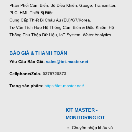
Phân Phối Cảm Biến, Bộ Điều Khiển, Gauge,
Transmitter,
PLC, HMI, Thiết Bị Điện.
Cung Cấp Thiết Bị Châu Âu (EU)/G7/Korea.
Tư Vấn Tích Hợp Hệ Thống Cảm Biến & Điều Khiển, Hệ
Thống Thu Thập Dữ Liệu, IoT System, Water Analytics.
BÁO GIÁ & THANH TOÁN
Yêu Cầu Báo Giá:
sales@iot-master.net
Cellphone/Zalo:
0379720873
Trang sản phẩm:
https://iot-master.net/
IOT MASTER -
MONITORING IOT
Chuyên nhập khẩu và