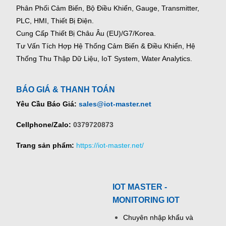
Phân Phối Cảm Biến, Bộ Điều Khiển, Gauge,
Transmitter,
PLC, HMI, Thiết Bị Điện.
Cung Cấp Thiết Bị Châu Âu (EU)/G7/Korea.
Tư Vấn Tích Hợp Hệ Thống Cảm Biến & Điều Khiển, Hệ
Thống Thu Thập Dữ Liệu, IoT System, Water Analytics.
BÁO GIÁ & THANH TOÁN
Yêu Cầu Báo Giá:
sales@iot-master.net
Cellphone/Zalo:
0379720873
Trang sản phẩm:
https://iot-master.net/
IOT MASTER -
MONITORING IOT
Chuyên nhập khẩu và