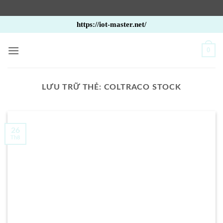
Bỏ
https://iot-master.net/
qua
nội
0
dung
LƯU TRỮ THẺ:
COLTRACO STOCK
26
Th8