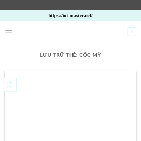
Bỏ
https://iot-master.net/
qua
nội
0
dung
LƯU TRỮ THẺ:
CỐC MỲ
28
Th1