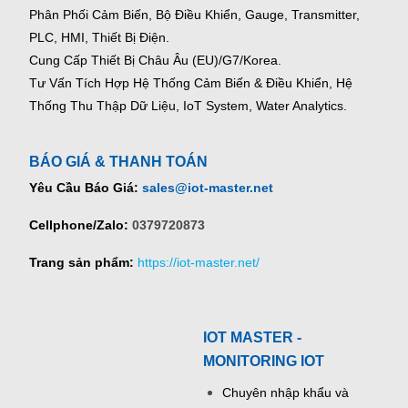
Phân Phối Cảm Biến, Bộ Điều Khiển, Gauge,
Transmitter,
PLC, HMI, Thiết Bị Điện.
Cung Cấp Thiết Bị Châu Âu (EU)/G7/Korea.
Tư Vấn Tích Hợp Hệ Thống Cảm Biến & Điều Khiển, Hệ
Thống Thu Thập Dữ Liệu, IoT System, Water Analytics.
BÁO GIÁ & THANH TOÁN
Yêu Cầu Báo Giá:
sales@iot-master.net
Cellphone/Zalo:
0379720873
Trang sản phẩm:
https://iot-master.net/
IOT MASTER -
MONITORING IOT
Chuyên nhập khẩu và