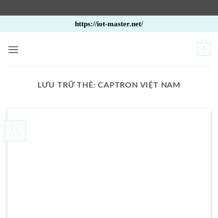
Bỏ
https://iot-master.net/
qua
nội
0
dung
LƯU TRỮ THẺ:
CAPTRON VIỆT NAM
27
Th11