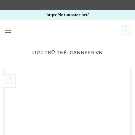
Bỏ
https://iot-master.net/
qua
nội
0
dung
LƯU TRỮ THẺ:
CANNEED VN
03
Th10