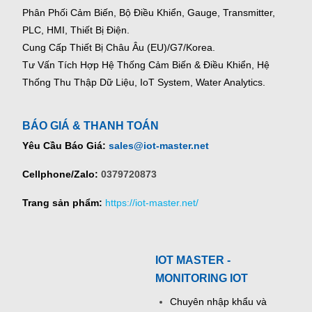
Phân Phối Cảm Biến, Bộ Điều Khiển, Gauge,
Transmitter,
PLC, HMI, Thiết Bị Điện.
Cung Cấp Thiết Bị Châu Âu (EU)/G7/Korea.
Tư Vấn Tích Hợp Hệ Thống Cảm Biến & Điều Khiển, Hệ
Thống Thu Thập Dữ Liệu, IoT System, Water Analytics.
BÁO GIÁ & THANH TOÁN
Yêu Cầu Báo Giá:
sales@iot-master.net
Cellphone/Zalo:
0379720873
Trang sản phẩm:
https://iot-master.net/
IOT MASTER -
MONITORING IOT
Chuyên nhập khẩu và