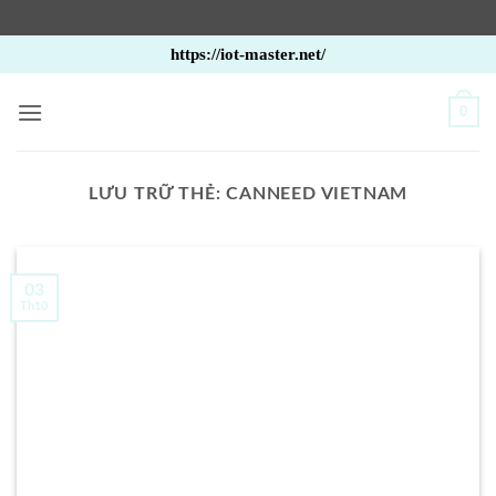
Bỏ
https://iot-master.net/
qua
nội
0
dung
LƯU TRỮ THẺ:
CANNEED VIETNAM
03
Th10