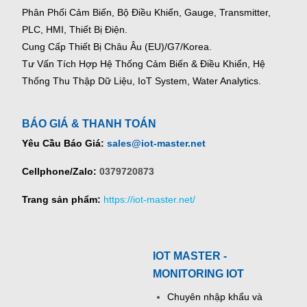
Phân Phối Cảm Biến, Bộ Điều Khiển, Gauge,
Transmitter,
PLC, HMI, Thiết Bị Điện.
Cung Cấp Thiết Bị Châu Âu (EU)/G7/Korea.
Tư Vấn Tích Hợp Hệ Thống Cảm Biến & Điều Khiển, Hệ
Thống Thu Thập Dữ Liệu, IoT System, Water Analytics.
BÁO GIÁ & THANH TOÁN
Yêu Cầu Báo Giá:
sales@iot-master.net
Cellphone/Zalo:
0379720873
Trang sản phẩm:
https://iot-master.net/
IOT MASTER -
MONITORING IOT
Chuyên nhập khẩu và