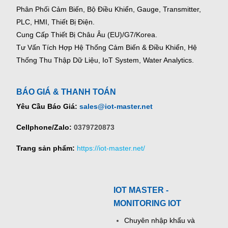
Phân Phối Cảm Biến, Bộ Điều Khiển, Gauge,
Transmitter,
PLC, HMI, Thiết Bị Điện.
Cung Cấp Thiết Bị Châu Âu (EU)/G7/Korea.
Tư Vấn Tích Hợp Hệ Thống Cảm Biến & Điều Khiển, Hệ
Thống Thu Thập Dữ Liệu, IoT System, Water Analytics.
BÁO GIÁ & THANH TOÁN
Yêu Cầu Báo Giá:
sales@iot-master.net
Cellphone/Zalo:
0379720873
Trang sản phẩm:
https://iot-master.net/
IOT MASTER -
MONITORING IOT
Chuyên nhập khẩu và