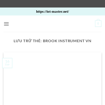
Bỏ
https://iot-master.net/
qua
nội
0
dung
LƯU TRỮ THẺ:
BROOK INSTRUMENT VN
16
Th9