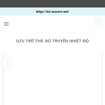
Bỏ
https://iot-master.net/
qua
nội
0
dung
LƯU TRỮ THẺ:
BỘ TRUYỀN NHIỆT ĐỘ
25
Th5