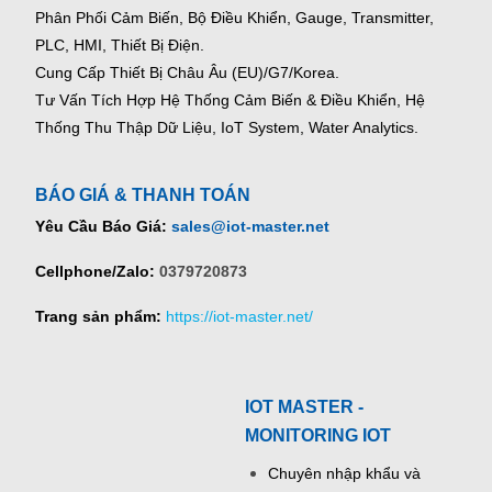
Phân Phối Cảm Biến, Bộ Điều Khiển, Gauge,
Transmitter,
PLC, HMI, Thiết Bị Điện.
Cung Cấp Thiết Bị Châu Âu (EU)/G7/Korea.
Tư Vấn Tích Hợp Hệ Thống Cảm Biến & Điều Khiển, Hệ
Thống Thu Thập Dữ Liệu, IoT System, Water Analytics.
BÁO GIÁ & THANH TOÁN
Yêu Cầu Báo Giá:
sales@iot-master.net
Cellphone/Zalo:
0379720873
Trang sản phẩm:
https://iot-master.net/
IOT MASTER -
MONITORING IOT
Chuyên nhập khẩu và