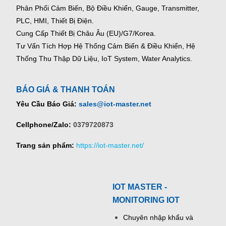
Phân Phối Cảm Biến, Bộ Điều Khiển, Gauge,
Transmitter,
PLC, HMI, Thiết Bị Điện.
Cung Cấp Thiết Bị Châu Âu (EU)/G7/Korea.
Tư Vấn Tích Hợp Hệ Thống Cảm Biến & Điều Khiển, Hệ
Thống Thu Thập Dữ Liệu, IoT System, Water Analytics.
BÁO GIÁ & THANH TOÁN
Yêu Cầu Báo Giá:
sales@iot-master.net
Cellphone/Zalo:
0379720873
Trang sản phẩm:
https://iot-master.net/
IOT MASTER -
MONITORING IOT
Chuyên nhập khẩu và