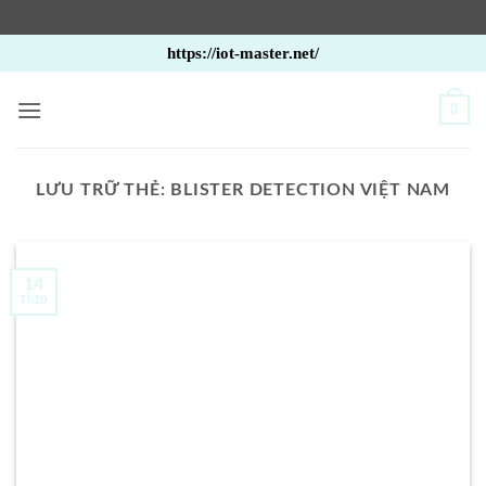
Bỏ
https://iot-master.net/
qua
nội
0
dung
LƯU TRỮ THẺ:
BLISTER DETECTION VIỆT NAM
14
Th10