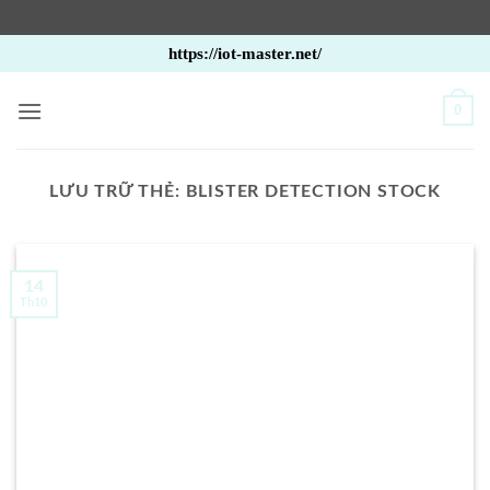
Bỏ
https://iot-master.net/
qua
nội
0
dung
LƯU TRỮ THẺ:
BLISTER DETECTION STOCK
14
Th10