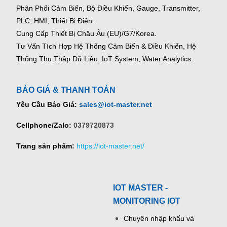
Phân Phối Cảm Biến, Bộ Điều Khiển, Gauge,
Transmitter,
PLC, HMI, Thiết Bị Điện.
Cung Cấp Thiết Bị Châu Âu (EU)/G7/Korea.
Tư Vấn Tích Hợp Hệ Thống Cảm Biến & Điều Khiển, Hệ
Thống Thu Thập Dữ Liệu, IoT System, Water Analytics.
BÁO GIÁ & THANH TOÁN
Yêu Cầu Báo Giá:
sales@iot-master.net
Cellphone/Zalo:
0379720873
Trang sản phẩm:
https://iot-master.net/
IOT MASTER -
MONITORING IOT
Chuyên nhập khẩu và