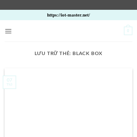
Bỏ
https://iot-master.net/
qua
nội
0
dung
LƯU TRỮ THẺ:
BLACK BOX
07
Th3