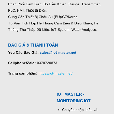
Phân Phối Cảm Biến, Bộ Điều Khiển, Gauge,
Transmitter,
PLC, HMI, Thiết Bị Điện.
Cung Cấp Thiết Bị Châu Âu (EU)/G7/Korea.
Tư Vấn Tích Hợp Hệ Thống Cảm Biến & Điều Khiển, Hệ
Thống Thu Thập Dữ Liệu, IoT System, Water Analytics.
BÁO GIÁ & THANH TOÁN
Yêu Cầu Báo Giá:
sales@iot-master.net
Cellphone/Zalo:
0379720873
Trang sản phẩm:
https://iot-master.net/
IOT MASTER -
MONITORING IOT
Chuyên nhập khẩu và