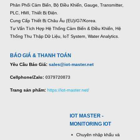
Phân Phối Cảm Biến, Bộ Điều Khiển, Gauge,
Transmitter,
PLC, HMI, Thiết Bị Điện.
Cung Cấp Thiết Bị Châu Âu (EU)/G7/Korea.
Tư Vấn Tích Hợp Hệ Thống Cảm Biến & Điều Khiển, Hệ
Thống Thu Thập Dữ Liệu, IoT System, Water Analytics.
BÁO GIÁ & THANH TOÁN
Yêu Cầu Báo Giá:
sales@iot-master.net
Cellphone/Zalo:
0379720873
Trang sản phẩm:
https://iot-master.net/
IOT MASTER -
MONITORING IOT
Chuyên nhập khẩu và