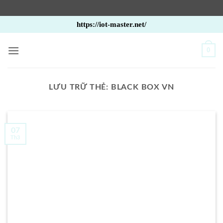
Bỏ
https://iot-master.net/
qua
nội
0
dung
LƯU TRỮ THẺ:
BLACK BOX VN
07
Th3