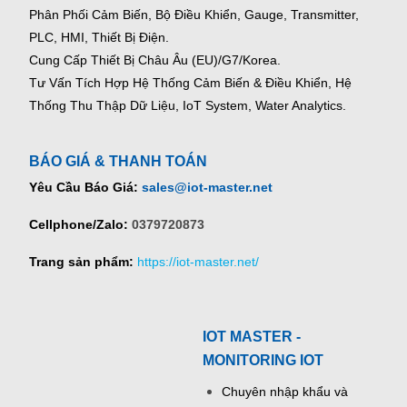
Phân Phối Cảm Biến, Bộ Điều Khiển, Gauge,
Transmitter,
PLC, HMI, Thiết Bị Điện.
Cung Cấp Thiết Bị Châu Âu (EU)/G7/Korea.
Tư Vấn Tích Hợp Hệ Thống Cảm Biến & Điều Khiển, Hệ
Thống Thu Thập Dữ Liệu, IoT System, Water Analytics.
BÁO GIÁ & THANH TOÁN
Yêu Cầu Báo Giá:
sales@iot-master.net
Cellphone/Zalo:
0379720873
Trang sản phẩm:
https://iot-master.net/
IOT MASTER -
MONITORING IOT
Chuyên nhập khẩu và