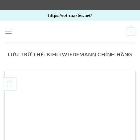
Bỏ
https://iot-master.net/
qua
nội
0
dung
LƯU TRỮ THẺ:
BIHL+WIEDEMANN CHÍNH HÃNG
09
Th5