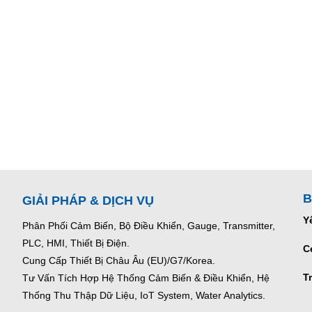
B
GIẢI PHÁP & DỊCH VỤ
Y
Phân Phối Cảm Biến, Bộ Điều Khiển, Gauge,
Transmitter,
PLC, HMI, Thiết Bị Điện.
C
Cung Cấp Thiết Bị Châu Âu (EU)/G7/Korea.
T
Tư Vấn Tích Hợp Hệ Thống Cảm Biến & Điều Khiển, Hệ
Thống Thu Thập Dữ Liệu, IoT System, Water Analytics.