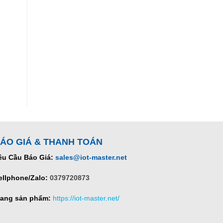
ÁO GIÁ & THANH TOÁN
êu Cầu Báo Giá:
sales@iot-master.net
ellphone/Zalo:
0379720873
rang sản phẩm:
https://iot-master.net/