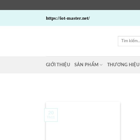
Bỏ
https://iot-master.net/
qua
nội
dung
Tìm
kiếm:
GIỚI THIỆU
SẢN PHẨM
THƯƠNG HIỆU
20
Th11