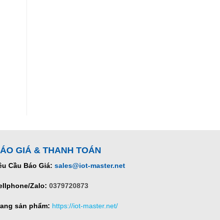
ÁO GIÁ & THANH TOÁN
êu Cầu Báo Giá:
sales@iot-master.net
ellphone/Zalo:
0379720873
rang sản phẩm:
https://iot-master.net/