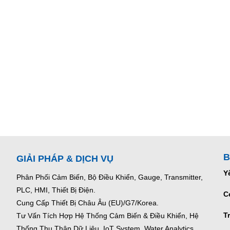
B
GIẢI PHÁP & DỊCH VỤ
Y
Phân Phối Cảm Biến, Bộ Điều Khiển, Gauge,
Transmitter,
PLC, HMI, Thiết Bị Điện.
C
Cung Cấp Thiết Bị Châu Âu (EU)/G7/Korea.
T
Tư Vấn Tích Hợp Hệ Thống Cảm Biến & Điều Khiển, Hệ
Thống Thu Thập Dữ Liệu, IoT System, Water Analytics.