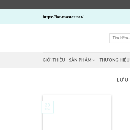
Bỏ
https://iot-master.net/
qua
nội
dung
Tìm
kiếm:
GIỚI THIỆU
SẢN PHẨM
THƯƠNG HIỆU
LƯU
23
Th6