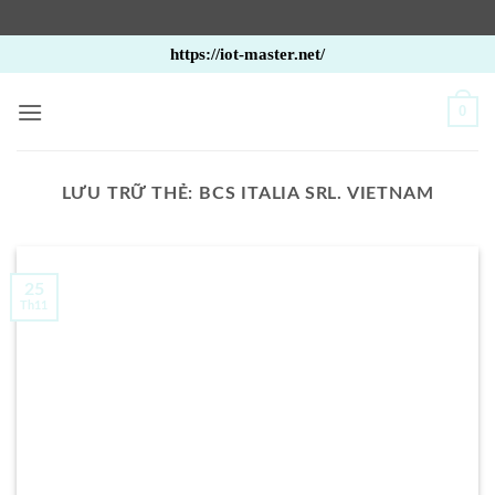
Bỏ
https://iot-master.net/
qua
nội
0
dung
LƯU TRỮ THẺ:
BCS ITALIA SRL. VIETNAM
25
Th11