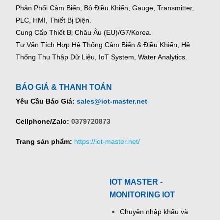
Phân Phối Cảm Biến, Bộ Điều Khiển, Gauge,
Transmitter,
PLC, HMI, Thiết Bị Điện.
Cung Cấp Thiết Bị Châu Âu (EU)/G7/Korea.
Tư Vấn Tích Hợp Hệ Thống Cảm Biến & Điều Khiển, Hệ
Thống Thu Thập Dữ Liệu, IoT System, Water Analytics.
BÁO GIÁ & THANH TOÁN
Yêu Cầu Báo Giá:
sales@iot-master.net
Cellphone/Zalo:
0379720873
Trang sản phẩm:
https://iot-master.net/
IOT MASTER -
MONITORING IOT
Chuyên nhập khẩu và