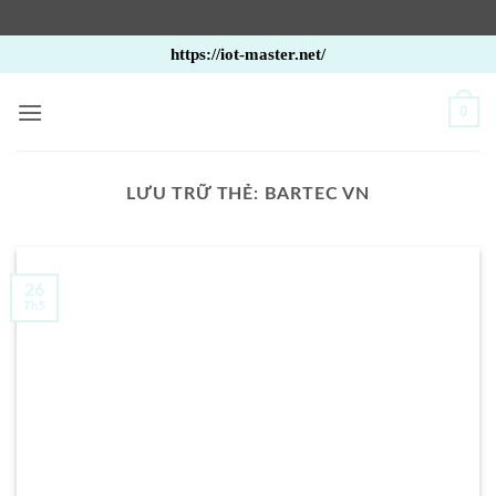
Bỏ
https://iot-master.net/
qua
nội
0
dung
LƯU TRỮ THẺ:
BARTEC VN
26
Th5