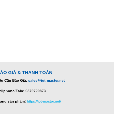
ÁO GIÁ & THANH TOÁN
êu Cầu Báo Giá:
sales@iot-master.net
ellphone/Zalo:
0379720873
rang sản phẩm:
https://iot-master.net/