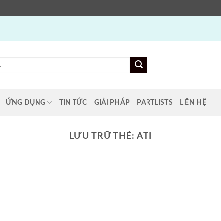
ỨNG DỤNG
TIN TỨC
GIẢI PHÁP
PARTLISTS
LIÊN HỆ
LƯU TRỮ THẺ:
ATI