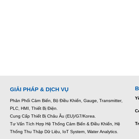
B
GIẢI PHÁP & DỊCH VỤ
Y
Phân Phối Cảm Biến, Bộ Điều Khiển, Gauge,
Transmitter,
PLC, HMI, Thiết Bị Điện.
C
Cung Cấp Thiết Bị Châu Âu (EU)/G7/Korea.
T
Tư Vấn Tích Hợp Hệ Thống Cảm Biến & Điều Khiển, Hệ
Thống Thu Thập Dữ Liệu, IoT System, Water Analytics.