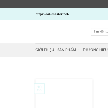
Bỏ
https://iot-master.net/
qua
nội
dung
Tìm
kiếm:
GIỚI THIỆU
SẢN PHẨM
THƯƠNG HIỆU
10
Th3