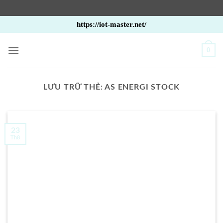
Bỏ
https://iot-master.net/
qua
nội
0
dung
LƯU TRỮ THẺ:
AS ENERGI STOCK
23
Th8