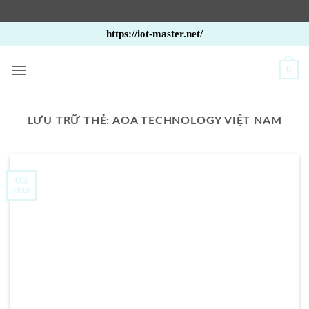
Bỏ
https://iot-master.net/
qua
nội
0
dung
LƯU TRỮ THẺ:
AOA TECHNOLOGY VIỆT NAM
03
Th10