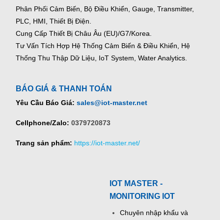
Phân Phối Cảm Biến, Bộ Điều Khiển, Gauge,
Transmitter,
PLC, HMI, Thiết Bị Điện.
Cung Cấp Thiết Bị Châu Âu (EU)/G7/Korea.
Tư Vấn Tích Hợp Hệ Thống Cảm Biến & Điều Khiển, Hệ
Thống Thu Thập Dữ Liệu, IoT System, Water Analytics.
BÁO GIÁ & THANH TOÁN
Yêu Cầu Báo Giá:
sales@iot-master.net
Cellphone/Zalo:
0379720873
Trang sản phẩm:
https://iot-master.net/
IOT MASTER -
MONITORING IOT
Chuyên nhập khẩu và