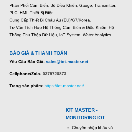
Phân Phối Cảm Biến, Bộ Điều Khiển, Gauge,
Transmitter,
PLC, HMI, Thiết Bị Điện.
Cung Cấp Thiết Bị Châu Âu (EU)/G7/Korea.
Tư Vấn Tích Hợp Hệ Thống Cảm Biến & Điều Khiển, Hệ
Thống Thu Thập Dữ Liệu, IoT System, Water Analytics.
BÁO GIÁ & THANH TOÁN
Yêu Cầu Báo Giá:
sales@iot-master.net
Cellphone/Zalo:
0379720873
Trang sản phẩm:
https://iot-master.net/
IOT MASTER -
MONITORING IOT
Chuyên nhập khẩu và