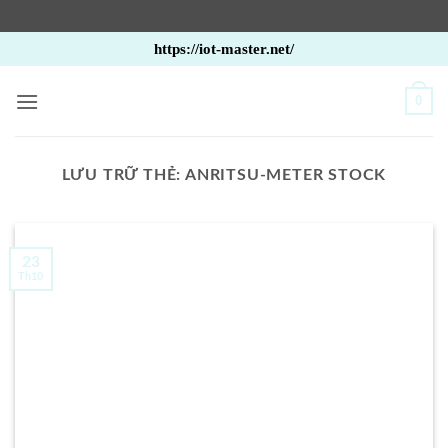
Bỏ
https://iot-master.net/
qua
nội
0
dung
LƯU TRỮ THẺ:
ANRITSU-METER STOCK
23
Th10