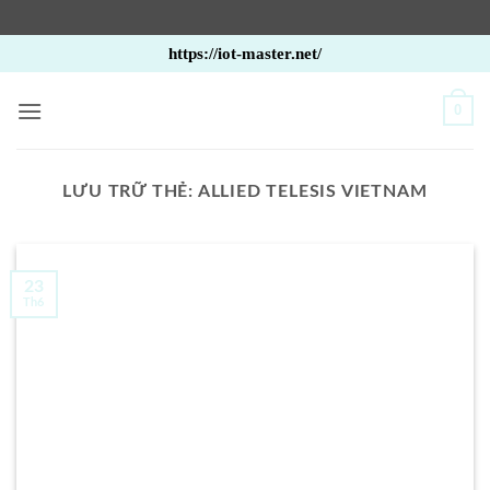
Bỏ
https://iot-master.net/
qua
nội
0
dung
LƯU TRỮ THẺ:
ALLIED TELESIS VIETNAM
23
Th6