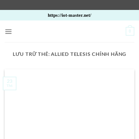
Bỏ
https://iot-master.net/
qua
nội
0
dung
LƯU TRỮ THẺ:
ALLIED TELESIS CHÍNH HÃNG
23
Th6