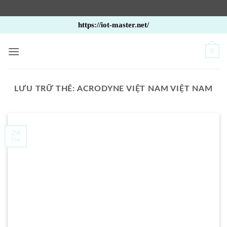
Bỏ
https://iot-master.net/
qua
nội
0
dung
LƯU TRỮ THẺ:
ACRODYNE VIỆT NAM VIỆT NAM
24
Th4