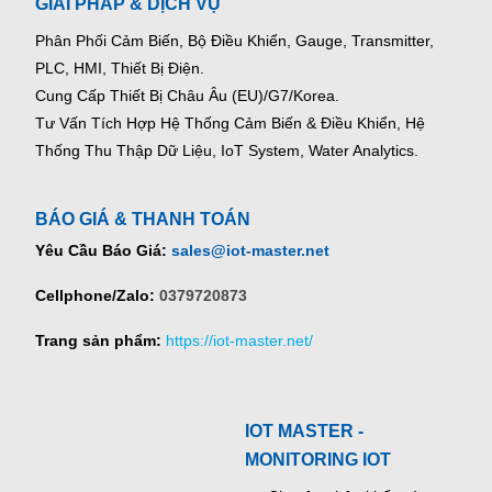
GIẢI PHÁP & DỊCH VỤ
Phân Phối Cảm Biến, Bộ Điều Khiển, Gauge,
Transmitter,
PLC, HMI, Thiết Bị Điện.
Cung Cấp Thiết Bị Châu Âu (EU)/G7/Korea.
Tư Vấn Tích Hợp Hệ Thống Cảm Biến & Điều Khiển, Hệ
Thống Thu Thập Dữ Liệu, IoT System, Water Analytics.
BÁO GIÁ & THANH TOÁN
Yêu Cầu Báo Giá:
sales@iot-master.net
Cellphone/Zalo:
0379720873
Trang sản phẩm:
https://iot-master.net/
IOT MASTER -
MONITORING IOT