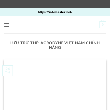
Bỏ
https://iot-master.net/
qua
nội
0
dung
LƯU TRỮ THẺ:
ACRODYNE VIỆT NAM CHÍNH
HÃNG
24
Th4