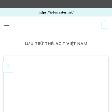
Bỏ
https://iot-master.net/
qua
nội
0
dung
LƯU TRỮ THẺ:
AC-T VIỆT NAM
25
Th5