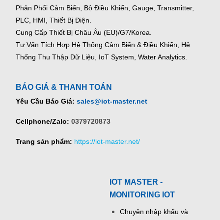
Phân Phối Cảm Biến, Bộ Điều Khiển, Gauge,
Transmitter,
PLC, HMI, Thiết Bị Điện.
Cung Cấp Thiết Bị Châu Âu (EU)/G7/Korea.
Tư Vấn Tích Hợp Hệ Thống Cảm Biến & Điều Khiển, Hệ
Thống Thu Thập Dữ Liệu, IoT System, Water Analytics.
BÁO GIÁ & THANH TOÁN
Yêu Cầu Báo Giá:
sales@iot-master.net
Cellphone/Zalo:
0379720873
Trang sản phẩm:
https://iot-master.net/
IOT MASTER -
MONITORING IOT
Chuyên nhập khẩu và