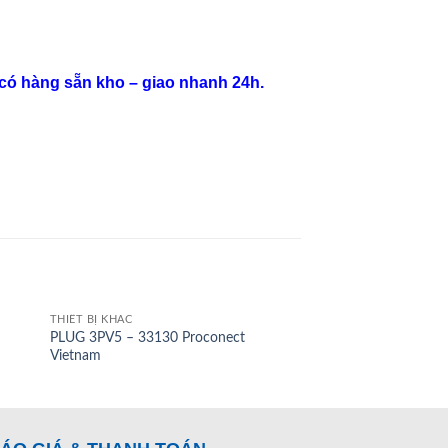
 có hàng sẵn kho – giao nhanh 24h.
THIẾT BỊ KHÁC
PLUG
PLUG 3PV5 – 33130 Proconect
X5PR318S Proconect
Vietnam
thẳng