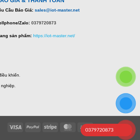
ÁO GIÁ & THANH TOÁN
êu Cầu Báo Giá:
sales@iot-master.net
ellphone/Zalo:
0379720873
rang sản phẩm:
https://iot-master.net/
iều khiển.
 nghiệp.
Visa
PayPal
Stripe
MasterCard
Cash
0379720873
On