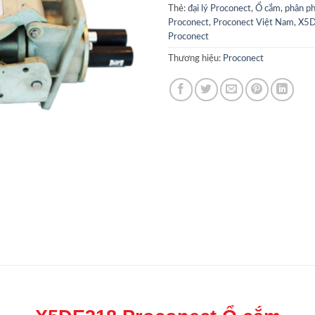
Thẻ:
đại lý Proconect
,
Ổ cắm
,
phân ph
Proconect
,
Proconect Việt Nam
,
X5
Proconect
Thương hiệu:
Proconect