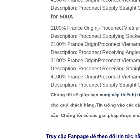
Description: Proconect Supply Straight 
for 500A
1100% France Originj-Proconect Viet
Description: Proconect Supplying Socket
2100% France OriginProconect Vietna
Description: Proconect Receiving Angle
3100% France OriginProconect Vietn
Description: Proconect Receiving Straig
4100% France OriginProconect Vietna
Description: Proconect Supply Straight 
Chúng tôi sẽ giúp bạn
cung cấp thiết bị 
cho quý khách hàng
.
Tin ưởng vào các cả
cầu. Chúng tôi có các giải pháp được c
Truy cập Fanpage để theo dõi tin tức h