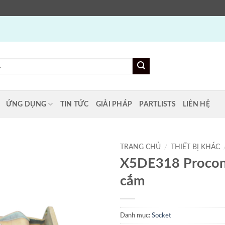
ỨNG DỤNG
TIN TỨC
GIẢI PHÁP
PARTLISTS
LIÊN HỆ
TRANG CHỦ
/
THIẾT BỊ KHÁC
X5DE318 Procon
cắm
Danh mục:
Socket