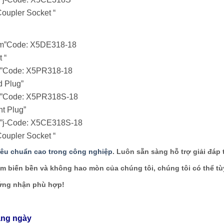
Coupler Socket “
nam”Code: X5DE318-18
 “
m”Code: X5PR318-18
d Plug”
am”Code: X5PR318S-18
ht Plug”
m”j-Code: X5CE318S-18
Coupler Socket “
tiêu chuẩn cao trong công nghiệp
. Luôn sẵn sàng hỗ trợ giải đáp
m biến bền và không hao mòn của chúng tôi, chúng tôi có thể t
hứng nhận phù hợp!
ằng ngày