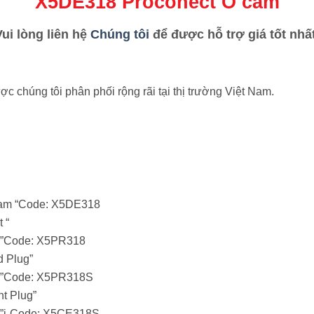
X5DE318 Proconect Ổ cắm
Vui lòng liên hệ
Chúng tôi
để được hỗ trợ giá tốt nhất
chúng tôi phân phối rộng rãi tại thị trường Việt Nam.
tnam “Code: X5DE318
 “
m”Code: X5PR318
d Plug”
am”Code: X5PR318S
ht Plug”
m”j-Code: X5CE318S