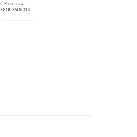
ối Proconect
,
DE318
,
X5DE318