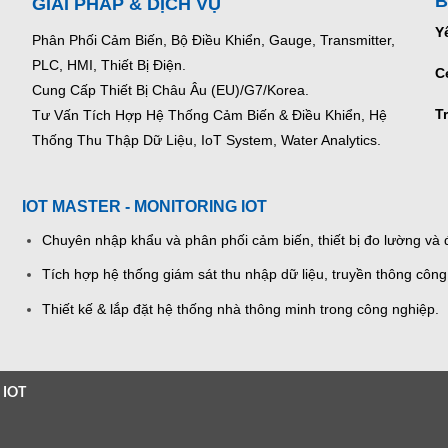
B
GIẢI PHÁP & DỊCH VỤ
Y
Phân Phối Cảm Biến, Bộ Điều Khiển, Gauge,
Transmitter,
PLC, HMI, Thiết Bị Điện.
C
Cung Cấp Thiết Bị Châu Âu (EU)/G7/Korea.
T
Tư Vấn Tích Hợp Hệ Thống Cảm Biến & Điều Khiển, Hệ
Thống Thu Thập Dữ Liệu, IoT System, Water Analytics.
IOT MASTER - MONITORING IOT
Chuyên nhập khẩu và phân phối cảm biến, thiết bị đo lường và đ
Tích hợp hệ thống giám sát thu nhập dữ liệu, truyền thông công
Thiết kế & lắp đặt hệ thống nhà thông minh trong công nghiệp.
 IOT