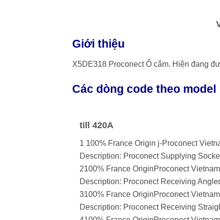
Giới thiệu
X5DE318 Proconect Ổ cắm. Hiện đang được 
Các dòng code theo model
till 420A
1 100% France Origin j-Proconect Vie
Description: Proconect Supplying Socket
2100% France OriginProconect Vietna
Description: Proconect Receiving Angle
3100% France OriginProconect Vietn
Description: Proconect Receiving Straig
4100% France OriginProconect Vietna