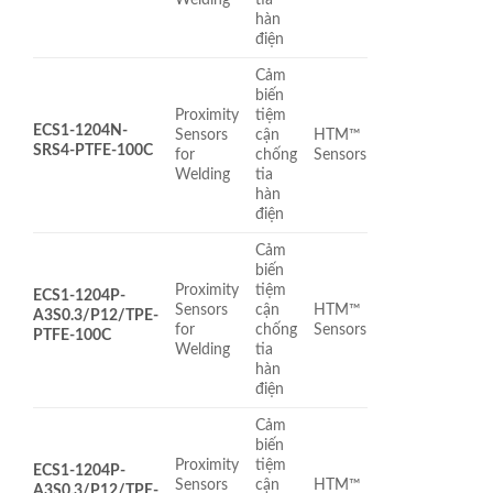
hàn
điện
Cảm
biến
Proximity
tiệm
ECS1-1204N-
Sensors
cận
HTM™
SRS4-PTFE-100C
for
chống
Sensors
Welding
tia
hàn
điện
Cảm
biến
Proximity
tiệm
ECS1-1204P-
Sensors
cận
HTM™
A3S0.3/P12/TPE-
for
chống
Sensors
PTFE-100C
Welding
tia
hàn
điện
Cảm
biến
Proximity
tiệm
ECS1-1204P-
Sensors
cận
HTM™
A3S0.3/P12/TPE-