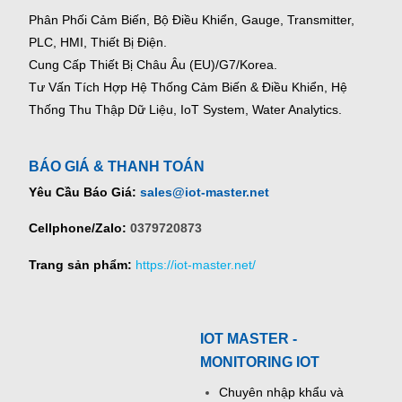
Phân Phối Cảm Biến, Bộ Điều Khiển, Gauge,
Transmitter,
PLC, HMI, Thiết Bị Điện.
Cung Cấp Thiết Bị Châu Âu (EU)/G7/Korea.
Tư Vấn Tích Hợp Hệ Thống Cảm Biến & Điều Khiển, Hệ
Thống Thu Thập Dữ Liệu, IoT System, Water Analytics.
BÁO GIÁ & THANH TOÁN
Yêu Cầu Báo Giá:
sales@iot-master.net
Cellphone/Zalo:
0379720873
Trang sản phẩm:
https://iot-master.net/
IOT MASTER -
MONITORING IOT
Chuyên nhập khẩu và