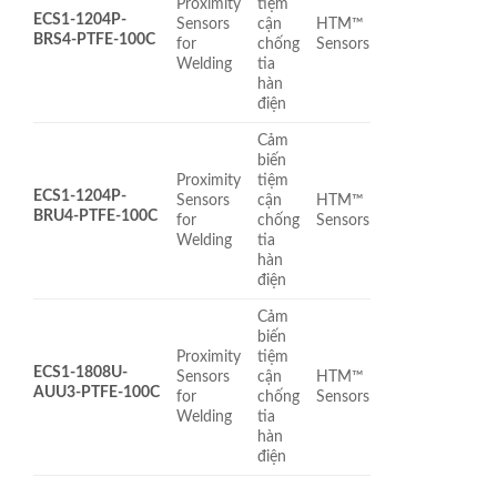
Proximity
tiệm
ECS1-1204P-
Sensors
cận
HTM™
BRS4-PTFE-100C
for
chống
Sensors
Welding
tia
hàn
điện
Cảm
biến
Proximity
tiệm
ECS1-1204P-
Sensors
cận
HTM™
BRU4-PTFE-100C
for
chống
Sensors
Welding
tia
hàn
điện
Cảm
biến
Proximity
tiệm
ECS1-1808U-
Sensors
cận
HTM™
AUU3-PTFE-100C
for
chống
Sensors
Welding
tia
hàn
điện