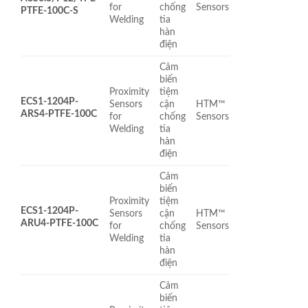
for
chống
Sensors
PTFE-100C-S
Welding
tia
hàn
điện
Cảm
biến
Proximity
tiệm
ECS1-1204P-
Sensors
cận
HTM™
ARS4-PTFE-100C
for
chống
Sensors
Welding
tia
hàn
điện
Cảm
biến
Proximity
tiệm
ECS1-1204P-
Sensors
cận
HTM™
ARU4-PTFE-100C
for
chống
Sensors
Welding
tia
hàn
điện
Cảm
biến