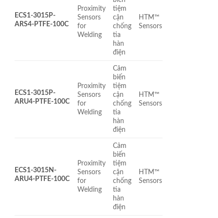
Proximity
tiệm
ECS1-3015P-
Sensors
cận
HTM™
ARS4-PTFE-100C
for
chống
Sensors
Welding
tia
hàn
điện
Cảm
biến
Proximity
tiệm
ECS1-3015P-
Sensors
cận
HTM™
ARU4-PTFE-100C
for
chống
Sensors
Welding
tia
hàn
điện
Cảm
biến
Proximity
tiệm
ECS1-3015N-
Sensors
cận
HTM™
ARU4-PTFE-100C
for
chống
Sensors
Welding
tia
hàn
điện