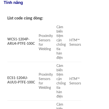
Tính năng
List code cùng dòng:
Cảm
biến
Proximity
tiệm
WCS1-1204P-
Sensors
cận
HTM™
ARU4-PTFE-100C
for
chống
Sensors
Welding
tia
hàn
điện
Cảm
biến
Proximity
tiệm
ECS1-1204U-
Sensors
cận
HTM™
AUU3-PTFE-100C
for
chống
Sensors
Welding
tia
hàn
điện
Cảm
biến