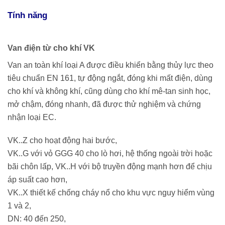
Tính năng
Van điện từ cho khí VK
Van an toàn khí loại A được điều khiển bằng thủy lực theo
tiêu chuẩn EN 161, tự động ngắt, đóng khi mất điện, dùng
cho khí và không khí, cũng dùng cho khí mê-tan sinh học,
mở chậm, đóng nhanh, đã được thử nghiệm và chứng
nhận loại EC.
VK..Z cho hoạt động hai bước,
VK..G với vỏ GGG 40 cho lò hơi, hệ thống ngoài trời hoặc
bãi chôn lấp, VK..H với bộ truyền động mạnh hơn để chịu
áp suất cao hơn,
VK..X thiết kế chống cháy nổ cho khu vực nguy hiểm vùng
1 và 2,
DN: 40 đến 250,