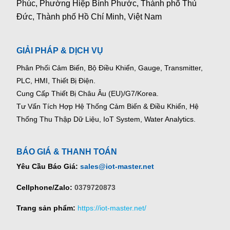
Phúc, Phường Hiệp Bình Phước, Thành phố Thủ
Đức, Thành phố Hồ Chí Minh, Việt Nam
GIẢI PHÁP & DỊCH VỤ
Phân Phối Cảm Biến, Bộ Điều Khiển, Gauge,
Transmitter,
PLC, HMI, Thiết Bị Điện.
Cung Cấp Thiết Bị Châu Âu (EU)/G7/Korea.
Tư Vấn Tích Hợp Hệ Thống Cảm Biến & Điều Khiển, Hệ
Thống Thu Thập Dữ Liệu, IoT System, Water Analytics.
BÁO GIÁ & THANH TOÁN
Yêu Cầu Báo Giá:
sales@iot-master.net
Cellphone/Zalo:
0379720873
Trang sản phẩm:
https://iot-master.net/