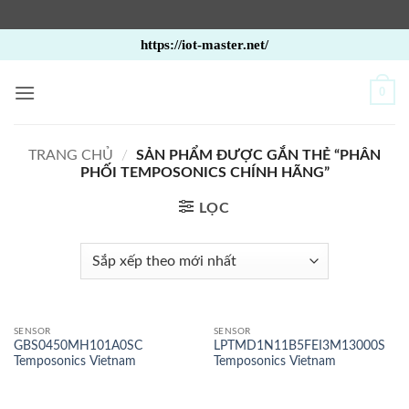
Bỏ
https://iot-master.net/
qua
nội
0
dung
TRANG CHỦ
/
SẢN PHẨM ĐƯỢC GẮN THẺ “PHÂN
PHỐI TEMPOSONICS CHÍNH HÃNG”
LỌC
SENSOR
SENSOR
GBS0450MH101A0SC
LPTMD1N11B5FEI3M13000S
Temposonics Vietnam
Temposonics Vietnam