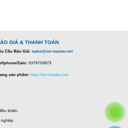
ÁO GIÁ & THANH TOÁN
êu Cầu Báo Giá:
sales@iot-master.net
ellphone/Zalo:
0379720873
rang sản phẩm:
https://iot-master.net/
iều khiển.
 nghiệp.