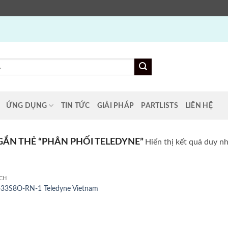
ỨNG DỤNG
TIN TỨC
GIẢI PHÁP
PARTLISTS
LIÊN HỆ
ẮN THẺ “PHÂN PHỐI TELEDYNE”
Hiển thị kết quả duy n
CH
33S8O-RN-1 Teledyne Vietnam