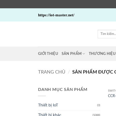
Bỏ
https://iot-master.net/
qua
nội
dung
Tìm
kiếm:
GIỚI THIỆU
SẢN PHẨM
THƯƠNG HIỆU
TRANG CHỦ
/
SẢN PHẨM ĐƯỢC G
DANH MỤC SẢN PHẨM
SWIT
CCR-
Thiết bị IoT
(0)
Thiết bị khác
(5088)