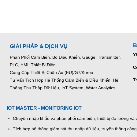
B
GIẢI PHÁP & DỊCH VỤ
Y
Phân Phối Cảm Biến, Bộ Điều Khiển, Gauge,
Transmitter,
PLC, HMI, Thiết Bị Điện.
C
Cung Cấp Thiết Bị Châu Âu (EU)/G7/Korea.
T
Tư Vấn Tích Hợp Hệ Thống Cảm Biến & Điều Khiển, Hệ
Thống Thu Thập Dữ Liệu, IoT System, Water Analytics.
IOT MASTER - MONITORING IOT
Chuyên nhập khẩu và phân phối cảm biến, thiết bị đo lường và đ
Tích hợp hệ thống giám sát thu nhập dữ liệu, truyền thông công