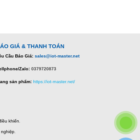
ÁO GIÁ & THANH TOÁN
êu Cầu Báo Giá:
sales@iot-master.net
ellphone/Zalo:
0379720873
rang sản phẩm:
https://iot-master.net/
iều khiển.
 nghiệp.