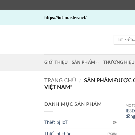
Bỏ
https://iot-master.net/
qua
nội
dung
Tìm
kiếm:
GIỚI THIỆU
SẢN PHẨM
THƯƠNG HIỆU
TRANG CHỦ
/
SẢN PHẨM ĐƯỢC G
VIỆT NAM”
DANH MỤC SẢN PHẨM
MOT
IE3D
đồng
Thiết bị IoT
(0)
Thiết bị khác
(5088)