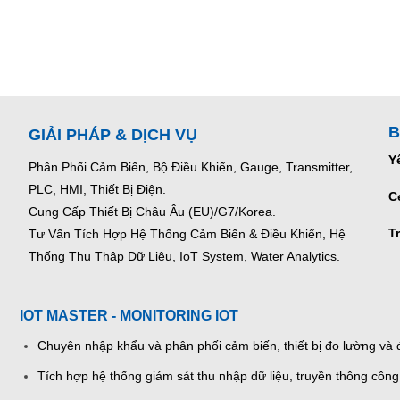
B
GIẢI PHÁP & DỊCH VỤ
Y
Phân Phối Cảm Biến, Bộ Điều Khiển, Gauge,
Transmitter,
PLC, HMI, Thiết Bị Điện.
C
Cung Cấp Thiết Bị Châu Âu (EU)/G7/Korea.
T
Tư Vấn Tích Hợp Hệ Thống Cảm Biến & Điều Khiển, Hệ
Thống Thu Thập Dữ Liệu, IoT System, Water Analytics.
IOT MASTER - MONITORING IOT
Chuyên nhập khẩu và phân phối cảm biến, thiết bị đo lường và đ
Tích hợp hệ thống giám sát thu nhập dữ liệu, truyền thông công