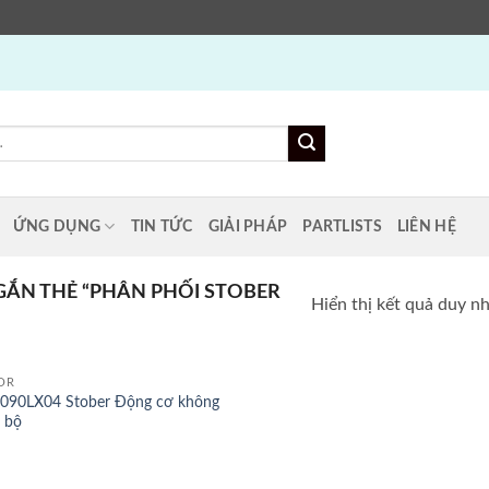
ỨNG DỤNG
TIN TỨC
GIẢI PHÁP
PARTLISTS
LIÊN HỆ
ẮN THẺ “PHÂN PHỐI STOBER
Hiển thị kết quả duy n
OR
090LX04 Stober Động cơ không
 bộ