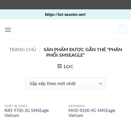
Bỏ
https://iot-master.net/
qua
nội
0
dung
TRANG CHỦ
/
SẢN PHẨM ĐƯỢC GẮN THẺ “PHÂN
PHỐI SMSEAGLE”
LỌC
THIẾT BỊ KHÁC
GATEWAYS
NXS 9700-3G SMSEagle
MHD-8100-4G SMSEagle
Vietnam
Vietnam