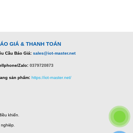
ÁO GIÁ & THANH TOÁN
êu Cầu Báo Giá:
sales@iot-master.net
ellphone/Zalo:
0379720873
rang sản phẩm:
https://iot-master.net/
iều khiển.
 nghiệp.