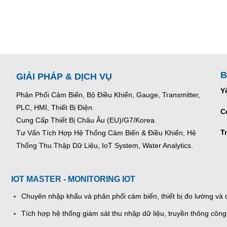
B
GIẢI PHÁP & DỊCH VỤ
Y
Phân Phối Cảm Biến, Bộ Điều Khiển, Gauge,
Transmitter,
PLC, HMI, Thiết Bị Điện.
C
Cung Cấp Thiết Bị Châu Âu (EU)/G7/Korea.
T
Tư Vấn Tích Hợp Hệ Thống Cảm Biến & Điều Khiển, Hệ
Thống Thu Thập Dữ Liệu, IoT System, Water Analytics.
IOT MASTER - MONITORING IOT
Chuyên nhập khẩu và phân phối cảm biến, thiết bị đo lường và đ
Tích hợp hệ thống giám sát thu nhập dữ liệu, truyền thông công