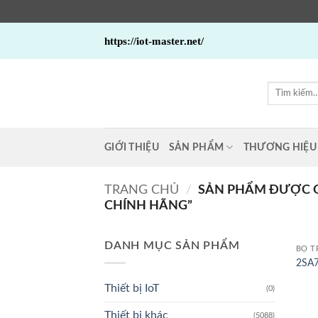
Bỏ
https://iot-master.net/
qua
nội
dung
Tìm
kiếm:
GIỚI THIỆU
SẢN PHẨM
THƯƠNG HIỆU
TRANG CHỦ
/
SẢN PHẨM ĐƯỢC G
CHÍNH HÃNG”
DANH MỤC SẢN PHẨM
BỘ T
2SA7
Thiết bị IoT
(0)
Thiết bị khác
(5088)