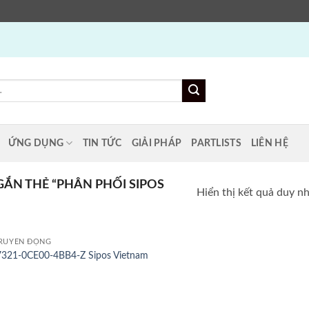
ỨNG DỤNG
TIN TỨC
GIẢI PHÁP
PARTLISTS
LIÊN HỆ
ẮN THẺ “PHÂN PHỐI SIPOS
Hiển thị kết quả duy n
RUYỀN ĐỘNG
321-0CE00-4BB4-Z Sipos Vietnam