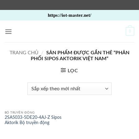
Bỏ
https://iot-master.net/
qua
nội
0
dung
TRANG CHỦ
/
SẢN PHẨM ĐƯỢC GẮN THẺ “PHÂN
PHỐI SIPOS AKTORIK VIỆT NAM”
LỌC
BỘ TRUYỀN ĐỘNG
2SA5033-5DE20-4AJ-Z Sipos
Aktorik Bộ truyền động