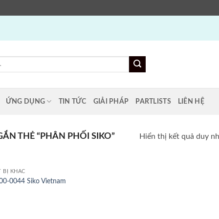
ỨNG DỤNG
TIN TỨC
GIẢI PHÁP
PARTLISTS
LIÊN HỆ
N THẺ “PHÂN PHỐI SIKO”
Hiển thị kết quả duy n
T BỊ KHÁC
0-0044 Siko Vietnam