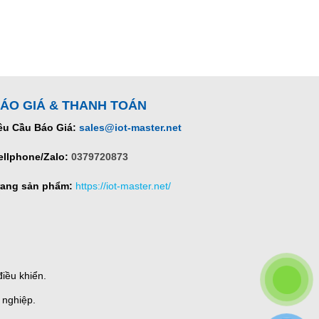
ÁO GIÁ & THANH TOÁN
êu Cầu Báo Giá:
sales@iot-master.net
ellphone/Zalo:
0379720873
rang sản phẩm:
https://iot-master.net/
iều khiển.
 nghiệp.