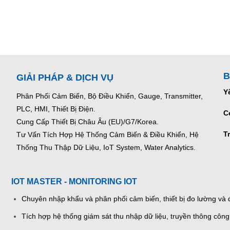
B
GIẢI PHÁP & DỊCH VỤ
Y
Phân Phối Cảm Biến, Bộ Điều Khiển, Gauge,
Transmitter,
PLC, HMI, Thiết Bị Điện.
C
Cung Cấp Thiết Bị Châu Âu (EU)/G7/Korea.
T
Tư Vấn Tích Hợp Hệ Thống Cảm Biến & Điều Khiển, Hệ
Thống Thu Thập Dữ Liệu, IoT System, Water Analytics.
IOT MASTER - MONITORING IOT
Chuyên nhập khẩu và phân phối cảm biến, thiết bị đo lường và đ
Tích hợp hệ thống giám sát thu nhập dữ liệu, truyền thông công