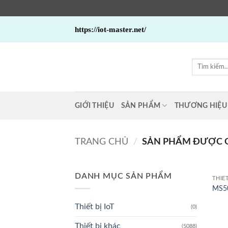
Bỏ
https://iot-master.net/
qua
nội
dung
Tìm
kiếm:
GIỚI THIỆU
SẢN PHẨM
THƯƠNG HIỆU
TRANG CHỦ
/
SẢN PHẨM ĐƯỢC GẮ
DANH MỤC SẢN PHẨM
THIẾ
MS50
Thiết bị IoT
(0)
Thiết bị khác
(5088)