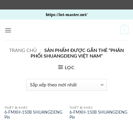
Bỏ
https://iot-master.net/
qua
nội
0
dung
TRANG CHỦ
/
SẢN PHẨM ĐƯỢC GẮN THẺ “PHÂN
PHỐI SHUANGDENG VIỆT NAM”
LỌC
THIẾT BỊ KHÁC
THIẾT BỊ KHÁC
6-FMXH-150B SHUANGDENG
6-FMXH-150B SHUANGDENG
Pin
Pin