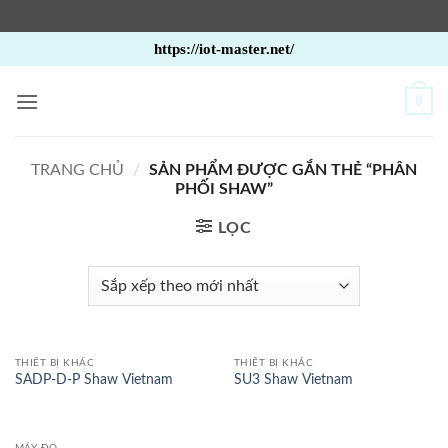
Bỏ
https://iot-master.net/
qua
nội
0
dung
TRANG CHỦ
/
SẢN PHẨM ĐƯỢC GẮN THẺ “PHÂN
PHỐI SHAW”
LỌC
THIẾT BỊ KHÁC
THIẾT BỊ KHÁC
SADP-D-P Shaw Vietnam
SU3 Shaw Vietnam
MÁY ĐO