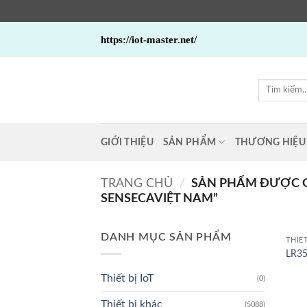
Bỏ
https://iot-master.net/
qua
nội
dung
Tìm
kiếm:
GIỚI THIỆU
SẢN PHẨM
THƯƠNG HIỆU
TRANG CHỦ
/
SẢN PHẨM ĐƯỢC G
SENSECAVIỆT NAM”
DANH MỤC SẢN PHẨM
THIẾ
LR35
Thiết bị IoT
(0)
Thiết bị khác
(5088)