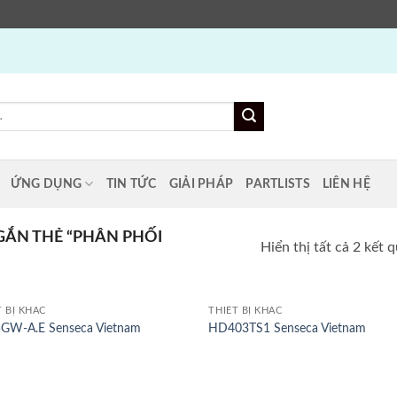
ỨNG DỤNG
TIN TỨC
GIẢI PHÁP
PARTLISTS
LIÊN HỆ
ẮN THẺ “PHÂN PHỐI
Hiển thị tất cả 2 kết 
T BỊ KHÁC
THIẾT BỊ KHÁC
GW-A.E Senseca Vietnam
HD403TS1 Senseca Vietnam