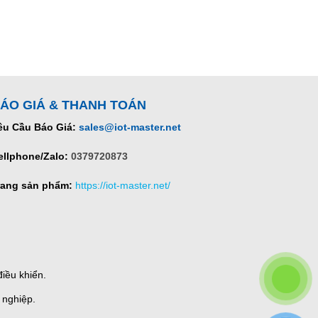
ÁO GIÁ & THANH TOÁN
êu Cầu Báo Giá:
sales@iot-master.net
ellphone/Zalo:
0379720873
rang sản phẩm:
https://iot-master.net/
iều khiển.
 nghiệp.