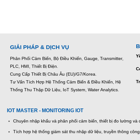
B
GIẢI PHÁP & DỊCH VỤ
Y
Phân Phối Cảm Biến, Bộ Điều Khiển, Gauge,
Transmitter,
PLC, HMI, Thiết Bị Điện.
C
Cung Cấp Thiết Bị Châu Âu (EU)/G7/Korea.
T
Tư Vấn Tích Hợp Hệ Thống Cảm Biến & Điều Khiển, Hệ
Thống Thu Thập Dữ Liệu, IoT System, Water Analytics.
IOT MASTER - MONITORING IOT
Chuyên nhập khẩu và phân phối cảm biến, thiết bị đo lường và đ
Tích hợp hệ thống giám sát thu nhập dữ liệu, truyền thông công