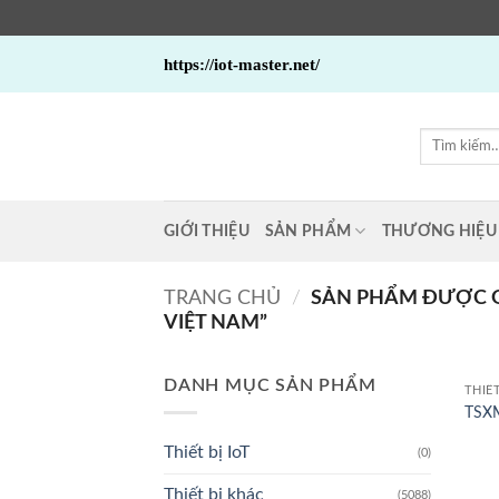
Bỏ
https://iot-master.net/
qua
nội
dung
Tìm
kiếm:
GIỚI THIỆU
SẢN PHẨM
THƯƠNG HIỆU
TRANG CHỦ
/
SẢN PHẨM ĐƯỢC G
VIỆT NAM”
DANH MỤC SẢN PHẨM
THIẾ
TSXM
Thiết bị IoT
(0)
Thiết bị khác
(5088)