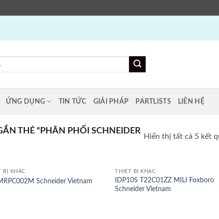
ỨNG DỤNG
TIN TỨC
GIẢI PHÁP
PARTLISTS
LIÊN HỆ
ẮN THẺ “PHÂN PHỐI SCHNEIDER
Hiển thị tất cả 5 kết 
T BỊ KHÁC
THIẾT BỊ KHÁC
IDP10S T22C01ZZ MILI Foxboro
RPC002M Schneider Vietnam
Schneider Vietnam