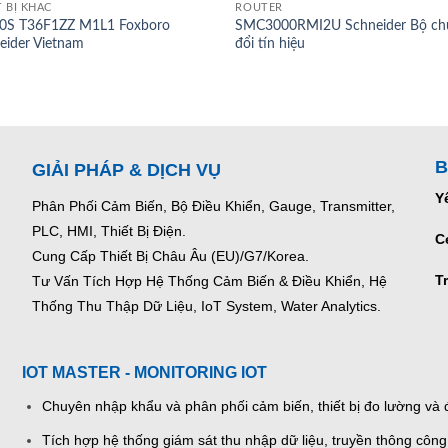
T BỊ KHÁC
ROUTER
0S T36F1ZZ M1L1 Foxboro
SMC3000RMI2U Schneider Bộ ch
eider Vietnam
đổi tín hiệu
B
GIẢI PHÁP & DỊCH VỤ
Y
Phân Phối Cảm Biến, Bộ Điều Khiển, Gauge,
Transmitter,
PLC, HMI, Thiết Bị Điện.
C
Cung Cấp Thiết Bị Châu Âu (EU)/G7/Korea.
T
Tư Vấn Tích Hợp Hệ Thống Cảm Biến & Điều Khiển, Hệ
Thống Thu Thập Dữ Liệu, IoT System, Water Analytics.
IOT MASTER - MONITORING IOT
Chuyên nhập khẩu và phân phối cảm biến, thiết bị đo lường và đ
Tích hợp hệ thống giám sát thu nhập dữ liệu, truyền thông công