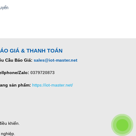
uyển
ÁO GIÁ & THANH TOÁN
êu Cầu Báo Giá:
sales@iot-master.net
ellphone/Zalo:
0379720873
rang sản phẩm:
https://iot-master.net/
iều khiển.
 nghiệp.