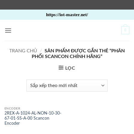
Bỏ
https://iot-master.net/
qua
nội
0
dung
TRANG CHỦ
/
SẢN PHẨM ĐƯỢC GẮN THẺ “PHÂN
PHỐI SCANCON CHÍNH HÃNG”
LỌC
ENCODER
2REX-A-1024-AL-NON-10-30-
67-01-SS-A-00 Scancon
Encoder