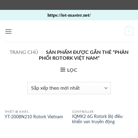
Bỏ
https://iot-master.net/
qua
nội
0
dung
TRANG CHỦ
/
SẢN PHẨM ĐƯỢC GẮN THẺ “PHÂN
PHỐI ROTORK VIỆT NAM”
LỌC
THIẾT BỊ KHÁC
CONTROLLER
IQMK2 6G Rotork Bộ điều
YT-200BN210 Rotork Vietnam
khiển van truyền động