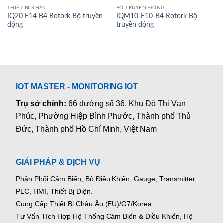
THIẾT BỊ KHÁC
BỘ TRUYỀN ĐỘNG
IQ20 F14 B4 Rotork Bộ truyền
IQM10-F10-B4 Rotork Bộ
động
truyền động
IOT MASTER - MONITORING IOT
Trụ sở chính:
66 đường số 36, Khu Đô Thị Vạn
Phúc, Phường Hiệp Bình Phước, Thành phố Thủ
Đức, Thành phố Hồ Chí Minh, Việt Nam
GIẢI PHÁP & DỊCH VỤ
Phân Phối Cảm Biến, Bộ Điều Khiển, Gauge,
Transmitter,
PLC, HMI, Thiết Bị Điện.
Cung Cấp Thiết Bị Châu Âu (EU)/G7/Korea.
Tư Vấn Tích Hợp Hệ Thống Cảm Biến & Điều Khiển, Hệ