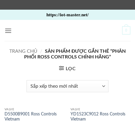
Bỏ
https://iot-master.net/
qua
nội
0
dung
TRANG CHỦ
/
SẢN PHẨM ĐƯỢC GẮN THẺ “PHÂN
PHỐI ROSS CONTROLS CHÍNH HÃNG”
LỌC
VALVE
VALVE
D5500B9001 Ross Controls
YD1523C9012 Ross Controls
Vietnam
Vietnam