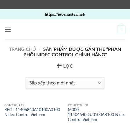
Bỏ
https://iot-master.net/
qua
nội
0
dung
TRANG CHỦ
/
SẢN PHẨM ĐƯỢC GẮN THẺ “PHÂN
PHỐI NIDEC CONTROL CHÍNH HÃNG”
LỌC
CONTROLLER
CONTROLLER
RECT-11406840A10100A0100
M000-
Nidec Control Vietnam
11404640DU0100AB100 Nidec
Control Vietnam